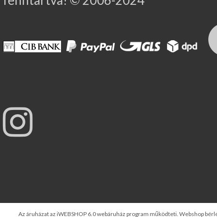
Az áruházat az iWEBSHOP 6.0 webáruház program működteti.
Webshop bérl