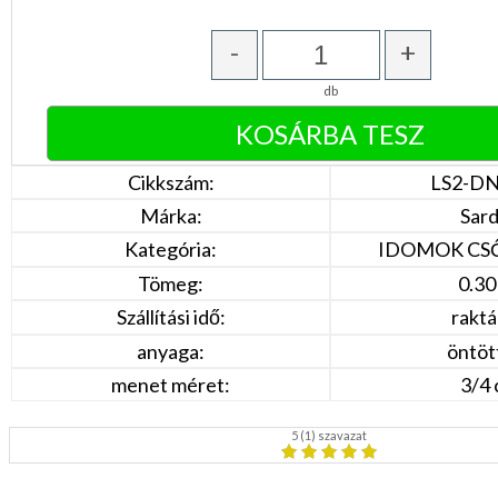
-
+
db
Cikkszám:
LS2-D
Márka:
Sar
Kategória:
IDOMOK CS
Tömeg:
0.30
Szállítási idő:
rakt
anyaga:
öntöt
menet méret:
3/4 
5
(
1
) szavazat