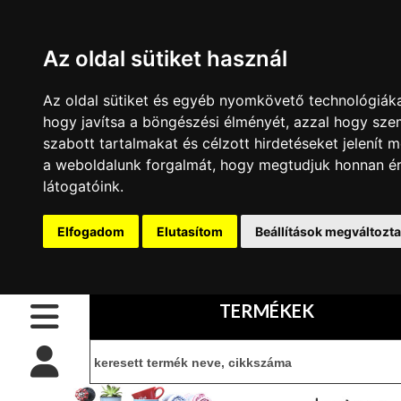
Az oldal sütiket használ
Az oldal sütiket és egyéb nyomkövető technológiáka
CSŐPOLC
hogy javítsa a böngészési élményét, azzal hogy sze
ELEMEK
szabott tartalmakat és célzott hirdetéseket jelenít m
BELÉPÉS
belépés
IDOMOK
a weboldalunk forgalmát, hogy megtudjuk honnan é
CSŐPOLCHOZ
látogatóink.
Kezdőoldal
regisztráció
CSÖVEK
POLCHOZ
információ
Kapcsolat
Elfogadom
Elutasítom
Beállítások megváltozt
IDOM
SZETTEK
Vásárlási
TÖMÖRFA
feltételek
POLCLAP
TERMÉKEK
KIEGÉSZÍTŐK
CIB
kártyás
POLC
fizetés
ÉPÍTŐ