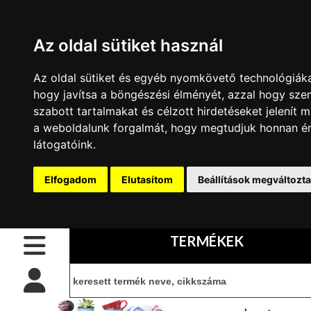
Az oldal sütiket használ
Az oldal sütiket és egyéb nyomkövető technológiáka
CSŐPOLC
hogy javítsa a böngészési élményét, azzal hogy sze
ELEMEK
szabott tartalmakat és célzott hirdetéseket jelenít m
BELÉPÉS
belépés
LOFT
a weboldalunk forgalmát, hogy megtudjuk honnan é
CSŐPOLCOK
látogatóink.
Kezdőoldal
regisztráció
KIEGÉSZÍTŐK
információ
Kapcsolat
Elfogadom
Elutasítom
Beállítások megváltozt
CSAVAROK
Vásárlási
FOGANTYÚK
feltételek
TERMÉKEK
LÁMPÁK
CIB
kártyás
LÉPCSŐ
fizetés
KAPASZKODÓK