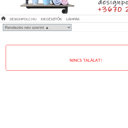
MOBIL
Ötletek
SÖRPULTOK
>
>
>
DESIGNPOLC.HU
KIEGÉSZÍTŐK
LÁMPÁK
FÜDŐSZOBA
KIEGÉSZÍTŐK
MOBIL
PULTOK
NINCS TALÁLAT!