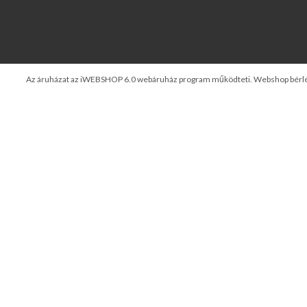
Az áruházat az iWEBSHOP 6.0 webáruház program működteti.
Webshop bérl