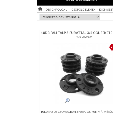
Ötletek
>
>
DESIGNPOLC.HU
CSŐPOLC ELEMEK
IDOM SZE
10DB FALI TALP 3 FURATTAL 3/4 COL FEKETE
FF31-DN20B10
10 DARABOS CSOMAGBAN 3 FURATOS, 70 MM ÁTMÉRŐJŰ