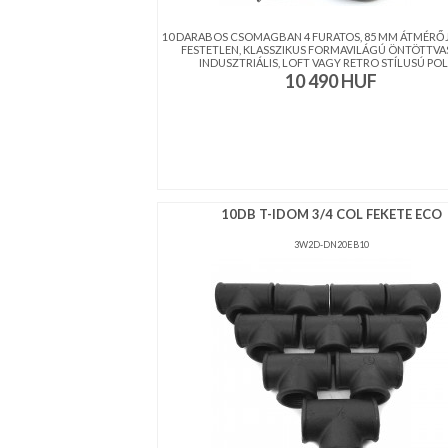
10 DARABOS CSOMAGBAN 4 FURATOS, 85 MM ÁTMÉRŐJ
FESTETLEN, KLASSZIKUS FORMAVILÁGÚ ÖNTÖTTVA
INDUSZTRIÁLIS, LOFT VAGY RETRO STÍLUSÚ POLC 
10 490
HUF
10DB T-IDOM 3/4 COL FEKETE ECO
3W2D-DN20EB10