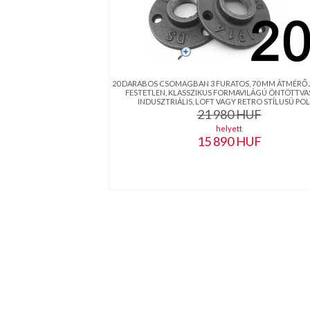
20 DARABOS CSOMAGBAN 3 FURATOS, 70 MM ÁTMÉRŐJ
FESTETLEN, KLASSZIKUS FORMAVILÁGÚ ÖNTÖTTVA
INDUSZTRIÁLIS, LOFT VAGY RETRO STÍLUSÚ POLC 
21 980
HUF
helyett
15 890
HUF