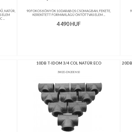
Ű, NATÚR,
90 FOKOS KÖNYÖK 10 DARABOS CSOMAGBAN, FEKETE,
9
S ELEM
KEREKÍTETT FORMAVILÁGÚ ÖNTÖTTVAS ELEM ...
...
4 490
HUF
10DB T-IDOM 3/4 COL NATÚR ECO
20DB
3W2D-DN20EN10