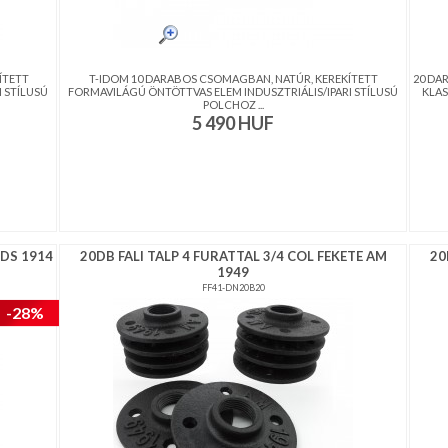
ÍTETT
T-IDOM 10 DARABOS CSOMAGBAN, NATÚR, KEREKÍTETT
20 DA
 STÍLUSÚ
FORMAVILÁGÚ ÖNTÖTTVAS ELEM INDUSZTRIÁLIS/IPARI STÍLUSÚ
KLAS
POLCHOZ ...
5 490
HUF
 DS 1914
20DB FALI TALP 4 FURATTAL 3/4 COL FEKETE AM
20
1949
FF41-DN20B20
-28%