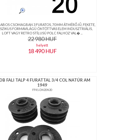
RABOS CSOMAGBAN 3 FURATOS, 70 MM ÁTMÉRŐJŰ, FEKETE,
SZIKUS FORMAVILÁGÚ ÖNTÖTTVAS ELEM INDUSZTRIÁLIS,
LOFT VAGY RETRO STÍLUSÚ POLC FALHOZ VAL� ...
22 980
HUF
helyett
18 490
HUF
DB FALI TALP 4 FURATTAL 3/4 COL NATÚR AM
1949
FF41-DN20N20