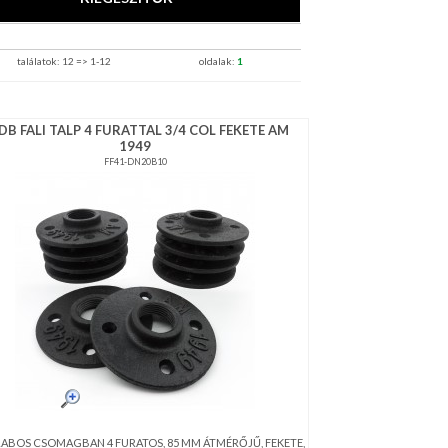
találatok: 12 => 1-12
oldalak:
1
DB FALI TALP 4 FURATTAL 3/4 COL FEKETE AM
1949
FF41-DN20B10
RABOS CSOMAGBAN 4 FURATOS, 85 MM ÁTMÉRŐJŰ, FEKETE,