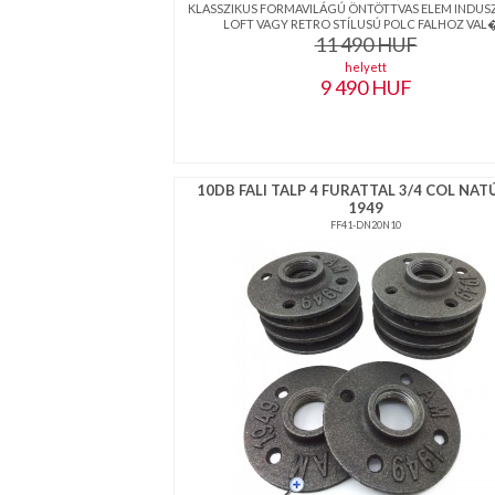
KLASSZIKUS FORMAVILÁGÚ ÖNTÖTTVAS ELEM INDUSZ
LOFT VAGY RETRO STÍLUSÚ POLC FALHOZ VAL� 
11 490
HUF
helyett
9 490
HUF
10DB FALI TALP 4 FURATTAL 3/4 COL NAT
1949
FF41-DN20N10