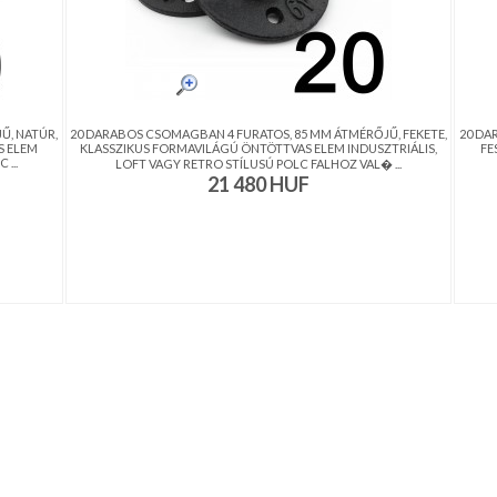
Ű, NATÚR,
20 DARABOS CSOMAGBAN 4 FURATOS, 85 MM ÁTMÉRŐJŰ, FEKETE,
20 DA
S ELEM
KLASSZIKUS FORMAVILÁGÚ ÖNTÖTTVAS ELEM INDUSZTRIÁLIS,
FE
...
LOFT VAGY RETRO STÍLUSÚ POLC FALHOZ VAL� ...
21 480
HUF