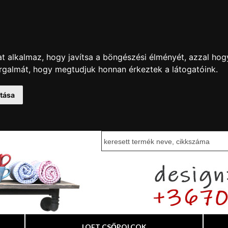
t alkalmaz, hogy javítsa a böngészési élményét, azzal hog
orgalmát, hogy megtudjuk honnan érkeztek a látogatóink.
atása
LOFT CSŐPOLCOK