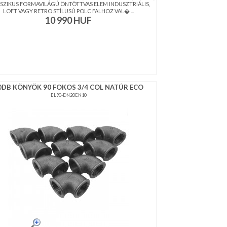
SZIKUS FORMAVILÁGÚ ÖNTÖTTVAS ELEM INDUSZTRIÁLIS,
LOFT VAGY RETRO STÍLUSÚ POLC FALHOZ VAL� ...
10 990
HUF
0DB KÖNYÖK 90 FOKOS 3/4 COL NATÚR ECO
EL90-DN20EN10