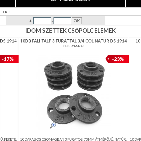
>
TTEK
Ár
-
IDOM SZETTEK CSŐPOLC ELEMEK
 DS 1914
10DB FALI TALP 3 FURATTAL 3/4 COL NATÚR DS 1914
10
FF31-DN20N10
-17%
-23%
, FEKETE,
10 DARABOS CSOMAGBAN 3 FURATOS, 70 MM ÁTMÉRŐJŰ, NATÚR,
10 DA