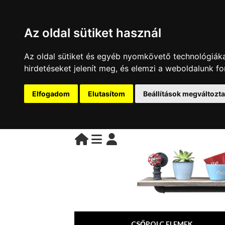
Az oldal sütiket használ
Az oldal sütiket és egyéb nyomkövető technológiáka
BELÉPÉS
belépés
hirdetéseket jelenít meg, és elemzi a weboldalunk f
Kezdőoldal
regisztráció
Elfogadom
Elutasítom
Beállítások megváltozt
információ
Kapcsolat
Vásárlási
feltételek
CIB
kártyás
fizetés
CSŐPOLC ELEMEK