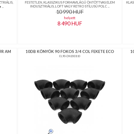
TRIÁLIS,
FESTETLEN, KLASSZIKUS FORMAVILÁGÚ ÖNTÖTTVAS ELEM
KLAS
INDUSZTRIÁLIS, LOFT VAGY RETRO STÍLUSÚ POLC ...
...
10 990
HUF
helyett
8 490
HUF
ÚR AM
10DB KÖNYÖK 90 FOKOS 3/4 COL FEKETE ECO
1
EL90-DN20EB10