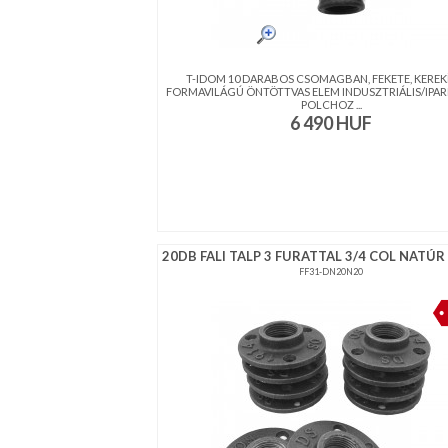
T-IDOM 10 DARABOS CSOMAGBAN, FEKETE, KEREK
FORMAVILÁGÚ ÖNTÖTTVAS ELEM INDUSZTRIÁLIS/IPARI
POLCHOZ ...
6 490
HUF
20DB FALI TALP 3 FURATTAL 3/4 COL NATÚR
FF31-DN20N20