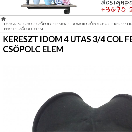
ELEMEK
LOFT
Ötletek
CSŐPOLCOK
KIEGÉSZÍTŐK
>
>
>
DESIGNPOLC.HU
CSŐPOLC ELEMEK
IDOMOK CSŐPOLCHOZ
KERESZT I
FEKETE CSŐPOLC ELEM
FÜDŐSZOBA
KERESZT IDOM 4 UTAS 3/4 COL 
KIEGÉSZÍTŐK
CSŐPOLC ELEM
MOBIL
PULTOK