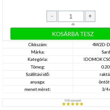
-
+
db
Cikkszám:
4W2D-D
Márka:
Sar
Kategória:
IDOMOK CS
Tömeg:
0.20
Szállítási idő:
rakt
anyaga:
öntöt
menet méret:
3/4 
5
(
3
) szavazat