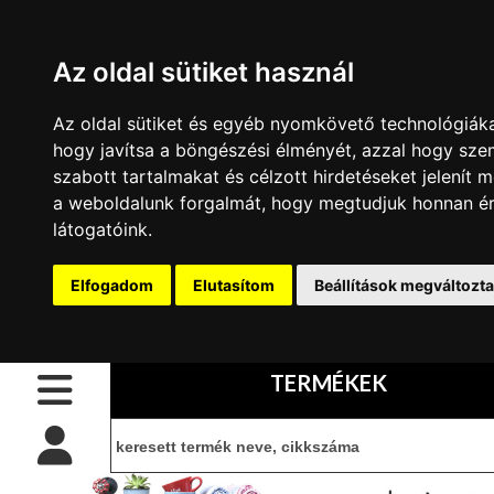
Az oldal sütiket használ
Az oldal sütiket és egyéb nyomkövető technológiáka
CSŐPOLC
hogy javítsa a böngészési élményét, azzal hogy sze
ELEMEK
szabott tartalmakat és célzott hirdetéseket jelenít m
BELÉPÉS
belépés
IDOMOK
a weboldalunk forgalmát, hogy megtudjuk honnan é
CSŐPOLCHOZ
látogatóink.
Kezdőoldal
regisztráció
CSÖVEK
POLCHOZ
információ
Kapcsolat
Elfogadom
Elutasítom
Beállítások megváltozt
IDOM
SZETTEK
Vásárlási
TÖMÖRFA
feltételek
POLCLAP
TERMÉKEK
KIEGÉSZÍTŐK
CIB
kártyás
POLC
fizetés
ÉPÍTŐ