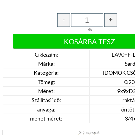
-
+
db
Cikkszám:
LA90FF-
Márka:
Sar
Kategória:
IDOMOK CS
Tömeg:
0.20
Méret:
9x9xD2
Szállítási idő:
rakt
anyaga:
öntöt
menet méret:
3/4 
5
(
5
) szavazat