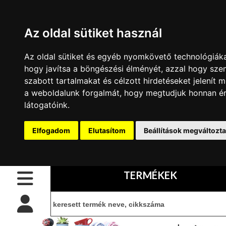
Az oldal sütiket használ
Az oldal sütiket és egyéb nyomkövető technológiáka
CSŐPOLC
hogy javítsa a böngészési élményét, azzal hogy sze
ELEMEK
szabott tartalmakat és célzott hirdetéseket jelenít m
BELÉPÉS
belépés
IDOMOK
a weboldalunk forgalmát, hogy megtudjuk honnan é
CSŐPOLCHOZ
látogatóink.
Kezdőoldal
regisztráció
CSÖVEK
POLCHOZ
információ
Kapcsolat
Elfogadom
Elutasítom
Beállítások megváltozt
IDOM
SZETTEK
Vásárlási
TÖMÖRFA
feltételek
POLCLAP
TERMÉKEK
KIEGÉSZÍTŐK
CIB
kártyás
POLC
fizetés
ÉPÍTŐ