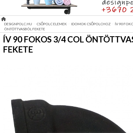
ELEMEK
LOFT
Ötletek
CSŐPOLCOK
KIEGÉSZÍTŐK
>
>
>
DESIGNPOLC.HU
CSŐPOLC ELEMEK
IDOMOK CSŐPOLCHOZ
ÍV 90 FOK
ÖNTÖTTVASBÓL FEKETE
FÜDŐSZOBA
ÍV 90 FOKOS 3/4 COL ÖNTÖTTV
KIEGÉSZÍTŐK
FEKETE
MOBIL
PULTOK